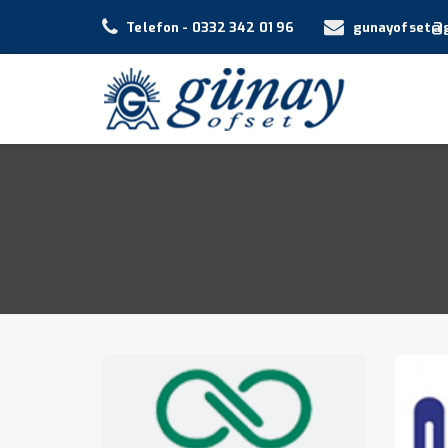
Telefon - 0332 342 01 96
gunayofset@g